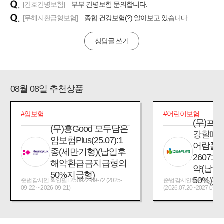
[간호간병보험]
부부 간병보험 문의합니다.
[무해지환급형보험]
종합 건강보험(?) 알아보고 있습니다
상담글 쓰기
08월 08일 추천상품
#암보험
#어린이보험
(무)프
(무)흥Good 모두담은
강할때
암보험Plus(25.07):1
어람플
종(세만기형)(납입후
2607:
해약환급금지급형의
약(납입
50%지급형)
50%))
준법감시인 확인필L250922-09-72 (2025-
준법감시인확인필_제2026
09-22 ~ 2026-09-21)
(2026.07.20~2027.07.19