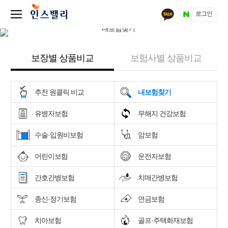
로그인
보장별 상품비교
보험사별 상품비교
추천 원클릭 비교
내보험찾기
유병자보험
무해지 건강보험
수술·입원비보험
암보험
어린이보험
운전자보험
간호간병보험
치매간병보험
종신·정기보험
연금보험
치아보험
골프·주택화재보험