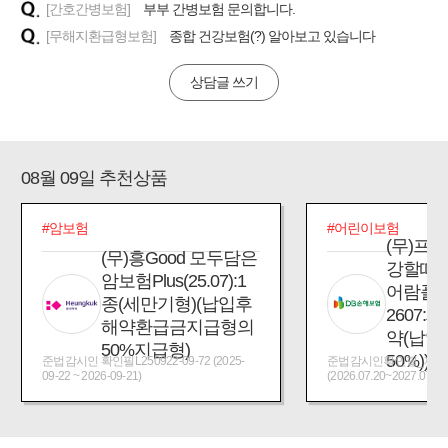
[간호간병보험]
부부 간병보험 문의합니다.
[무해지환급형보험]
종합 건강보험(?) 알아보고 있습니다
상담글 쓰기
08월 09일 추천상품
#암보험
#어린이보험
(무)프
(무)흥Good 모두담은
강할때
암보험Plus(25.07):1
어람플
종(세만기형)(납입후
2607:
해약환급금지급형의
약(납입
50%지급형)
50%))
준법감시인 확인필L250922-09-72 (2025-
준법감시인확인필_제2026
09-22 ~ 2026-09-21)
(2026.07.20~2027.07.19