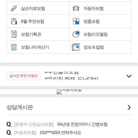
실손의료보험
자동차보험
8월 추천보험
맞춤보험
보험기획관
보험리모델링
보험나이계산기
정보 & 칼럼
#추천골프보험
#우리집 화재, 도난대비
실시간 추천 키워드
#노후대비 연금재테크!
#임플란트, 치아치료보장
#어린이 종합보장
#교통사고대비 운전자보험
상담게시판
#무해지 건강보험
#바뀌기전에 4세대 가입
[유병자·간편심사보험]
54년생 친정어머니 간병보험
[자동차보험]
010****4263 연락주셔요