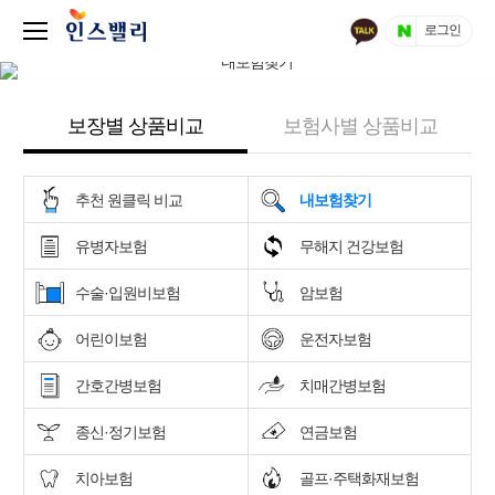
로그인
보장별 상품비교
보험사별 상품비교
추천 원클릭 비교
내보험찾기
유병자보험
무해지 건강보험
수술·입원비보험
암보험
어린이보험
운전자보험
간호간병보험
치매간병보험
종신·정기보험
연금보험
치아보험
골프·주택화재보험