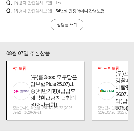
[유병자·간편심사보험]
test
[유병자·간편심사보험]
54년생 친정어머니 간병보험
상담글 쓰기
08월 07일 추천상품
#암보험
#어린이보험
(무)프
(무)흥Good 모두담은
강할때
암보험Plus(25.07):1
어람플
종(세만기형)(납입후
2607:
해약환급금지급형의
약(납입
50%지급형)
50%))
준법감시인 확인필L250922-09-72 (2025-
준법감시인확인필_제2026
09-22 ~ 2026-09-21)
(2026.07.20~2027.07.19