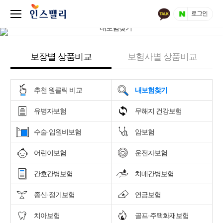
로그인
보장별 상품비교
보험사별 상품비교
추천 원클릭 비교
내보험찾기
유병자보험
무해지 건강보험
수술·입원비보험
암보험
어린이보험
운전자보험
간호간병보험
치매간병보험
종신·정기보험
연금보험
치아보험
골프·주택화재보험