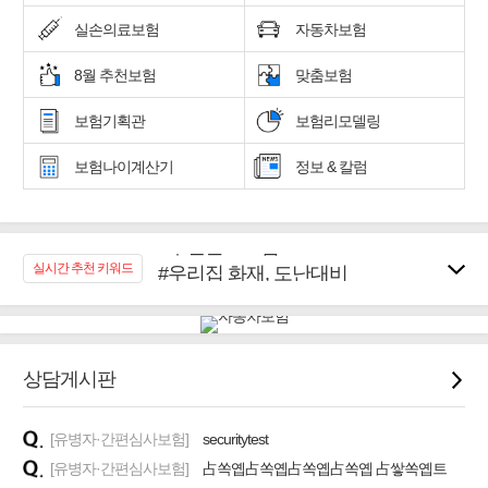
실손의료보험
자동차보험
8월 추천보험
맞춤보험
보험기획관
보험리모델링
보험나이계산기
정보 & 칼럼
#추천골프보험
#우리집 화재, 도난대비
실시간 추천 키워드
#노후대비 연금재테크!
#임플란트, 치아치료보장
#어린이 종합보장
#교통사고대비 운전자보험
상담게시판
#무해지 건강보험
#바뀌기전에 4세대 가입
[유병자·간편심사보험]
securitytest
[유병자·간편심사보험]
占쏙옙占쏙옙占쏙옙占쏙옙 占쌓쏙옙트