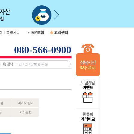
080-566-0900
상담시간
9시~21시
험
태아/어린이
금
치아보험