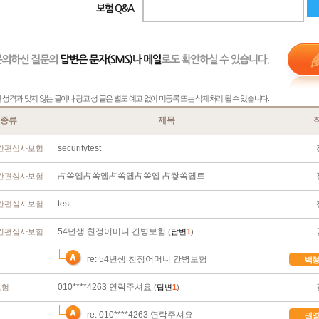
성격과 맞지 않는 글이나 광고 성 글은 별도 예고 없이 미등록 또는 삭제처리 될 수 있습니다.
종류
제목
securitytest
간편심사보험
占쏙옙占쏙옙占쏙옙占쏙옙 占쌓쏙옙트
간편심사보험
test
간편심사보험
54년생 친정어머니 간병보험
간편심사보험
(
답변
1
)
re: 54년생 친정어머니 간병보험
백형
010****4263 연락주셔요
보험
(
답변
1
)
re: 010****4263 연락주셔요
권영