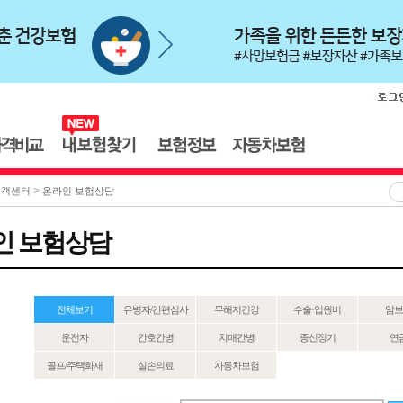
>
고객센터
온라인 보험상담
인 보험상담
전체보기
유병자/간편심사
무해지건강
수술·입원비
암보
운전자
간호간병
치매간병
종신정기
연
골프/주택화재
실손의료
자동차보험