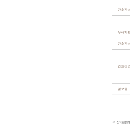
간호간
무해지
간호간
간호간
암보험
※
청약진행 및