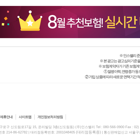
※ 인스밸리 준법감시
※ 본 광고는 광고심의기준을
※ 보험계약자가 기존 보험계
① 질병이력, 연령증가 등
② 가입 상품에 따라 새로운 면책기간 적
제휴안내
사이트맵
개인정보처리방침
구로구 신도림로17길 15, 온리빌딩 3층(신도림동) (주)인스밸리 Tel : 080-566-0900 Fax : 02) 5
(대리점등록증)
214-86-62782 | 대리점등록번호: 2001048405
| 통신판매업신고 서울구로-