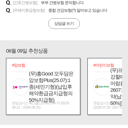
[간호간병보험]
부부 간병보험 문의합니다.
[무해지환급형보험]
종합 건강보험(?) 알아보고 있습니다
상담글 쓰기
08월 09일 추천상품
#암보험
#어린이보험
(무)프
(무)흥Good 모두담은
강할때
암보험Plus(25.07):1
어람플
종(세만기형)(납입후
2607:
해약환급금지급형의
약(납입
50%지급형)
50%))
준법감시인 확인필L250922-09-72 (2025-
준법감시인확인필_제2026
09-22 ~ 2026-09-21)
(2026.07.20~2027.07.19