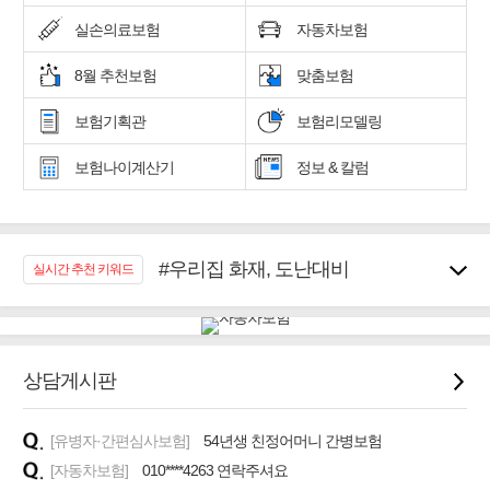
실손의료보험
자동차보험
8월 추천보험
맞춤보험
보험기획관
보험리모델링
보험나이계산기
정보 & 칼럼
#우리집 화재, 도난대비
실시간 추천 키워드
#노후대비 연금재테크!
#임플란트, 치아치료보장
#어린이 종합보장
#교통사고대비 운전자보험
상담게시판
#무해지 건강보험
#바뀌기전에 4세대 가입
[유병자·간편심사보험]
54년생 친정어머니 간병보험
#추천골프보험
[자동차보험]
010****4263 연락주셔요