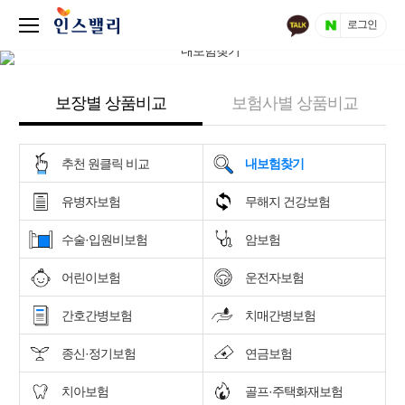
로그인
보장별 상품비교
보험사별 상품비교
추천 원클릭 비교
내보험찾기
유병자보험
무해지 건강보험
수술·입원비보험
암보험
어린이보험
운전자보험
간호간병보험
치매간병보험
종신·정기보험
연금보험
치아보험
골프·주택화재보험